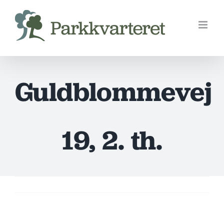
Skip
to
content
Guldblommevej
19, 2. th.