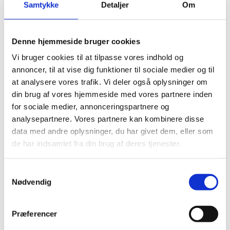
Samtykke
Detaljer
Om
Denne hjemmeside bruger cookies
Share This Story, Choose
Vi bruger cookies til at tilpasse vores indhold og
annoncer, til at vise dig funktioner til sociale medier og til
Your Platform!
at analysere vores trafik. Vi deler også oplysninger om
din brug af vores hjemmeside med vores partnere inden
Facebook
X
Reddit
LinkedIn
WhatsApp
Telegram
Tumblr
Pinterest
Vk
Xing
for sociale medier, annonceringspartnere og
E-
analysepartnere. Vores partnere kan kombinere disse
mail
data med andre oplysninger, du har givet dem, eller som
de har indsamlet fra din brug af deres tjenester.
Samtykkevalg
Om forfatteren:
Marie Beltov
Nødvendig
Præferencer