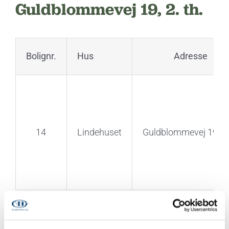
Guldblommevej 19, 2. th.
Bolignr.
Hus
Adresse
14
Lindehuset
Guldblommevej 19, 2.
By
Marie Beltov
|
10. februar 2026
|
Uncategorized
|
0 Kommentarer