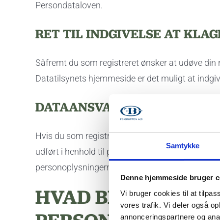
Persondataloven.
RET TIL INDGIVELSE AT KLA
Såfremt du som registreret ønsker at udøve din re
Datatilsynets hjemmeside er det muligt at indgiv
DATAANSVARLIGES OPLYSNIN
Hvis du som registreret har benyttet dine rettigh
Samtykke
udført i henhold til persondataforordningens arti
personoplysningerne er videregivet til. De nødvend
Denne hjemmeside bruger c
HVAD BRUGER VI D
Vi bruger cookies til at tilpas
vores trafik. Vi deler også 
annonceringspartnere og anal