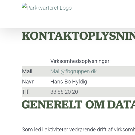
Skip
to
content
KONTAKTOPLYSNI
Virksomhedsoplysninger:
Mail
Mail@fbgruppen.dk
Navn
Hans-Bo Hyldig
Tlf.
33 86 20 20
GENERELT OM DAT
Som led i aktiviteter vedrørende drift af virksom