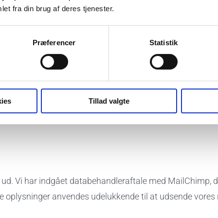
et fra din brug af deres tjenester.
der påhviler os som dataansvarlige, samt til opfyldelse af 
Præferencer
Statistik
 samtykke.
delse med bestemte formål eller andre legitime interesser.
ies
Tillad valgte
MED:
ud. Vi har indgået databehandleraftale med MailChimp, der 
e oplysninger anvendes udelukkende til at udsende vores