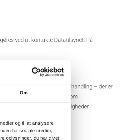
 gøres ved at kontakte Datatilsynet. På
ingerne eller begrænsning af behandling – der er
Om
ataansvarlige alle modtagere, som
at sikre den registreredes rettigheder.
DLING AF
 medier og til at analysere
nden for sociale medier,
e oplysninger, du har givet