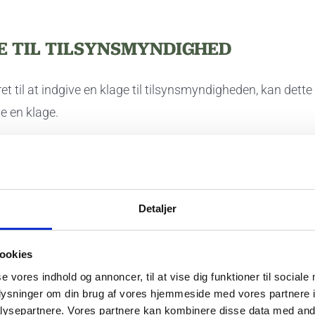
GE TIL TILSYNSMYNDIGHED
t til at indgive en klage til tilsynsmyndigheden, kan dette
e en klage.
GSPLIGT
eder til enhver berigtigelse eller sletning af personoplysn
Detaljer
kel 16, artikel 17, stk. 1 og artikel 18 – underretter den d
ige handlinger vil herefter blive foretaget af parterne for 
ookies
INE DATA TIL? (BEHAN
se vores indhold og annoncer, til at vise dig funktioner til sociale
oplysninger om din brug af vores hjemmeside med vores partnere i
ysepartnere. Vores partnere kan kombinere disse data med andr