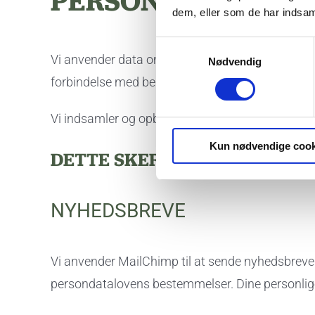
PERSONDATA)
dem, eller som de har indsaml
Samtykkevalg
Vi anvender data om dig for at overholde pligter, 
Nødvendig
forbindelse med behandling, hvortil der er givet
Vi indsamler og opbevarer kun dine data i forbin
Kun nødvendige cook
DETTE SKER I FORBINDELSE 
NYHEDSBREVE
Vi anvender MailChimp til at sende nyhedsbreve 
persondatalovens bestemmelser. Dine personlig