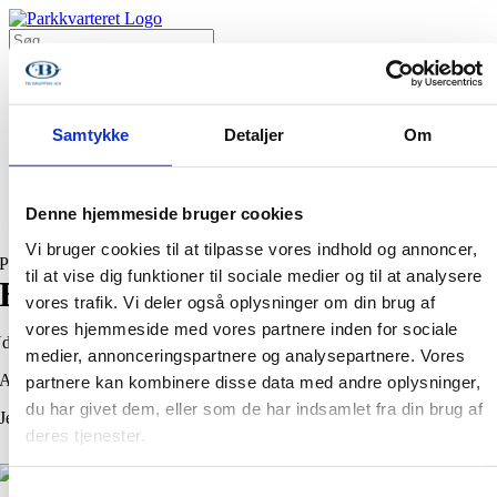
Skip
to
Søg
content
efter:
Pilehuset
Lindehuset
Samtykke
Detaljer
Om
Ledige boliger til genudlejning
Warning
: Undefined array key "plantegningmaal" in
Denne hjemmeside bruger cookies
/var/www/parkkvarteret-ballerup.dk/public_html/wp-
content/plugins/lindskov/single-apartment.php
on line
155
Vi bruger cookies til at tilpasse vores indhold og annoncer,
Pilehuset
til at vise dig funktioner til sociale medier og til at analysere
BOLIGNR. 98
vores trafik. Vi deler også oplysninger om din brug af
vores hjemmeside med vores partnere inden for sociale
dlejet
medier, annonceringspartnere og analysepartnere. Vores
ADRESSE
partnere kan kombinere disse data med andre oplysninger,
du har givet dem, eller som de har indsamlet fra din brug af
Jernurtvej 5 St th.
deres tjenester.
Samtykkevalg