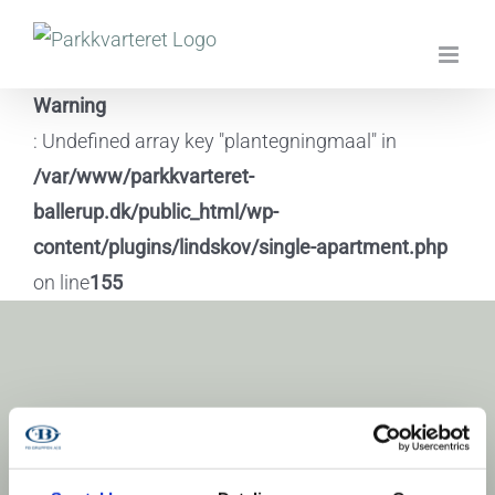
Skip
to
content
Warning
: Undefined array key "plantegningmaal" in
/var/www/parkkvarteret-
ballerup.dk/public_html/wp-
content/plugins/lindskov/single-apartment.php
on line
155
Pilehuset