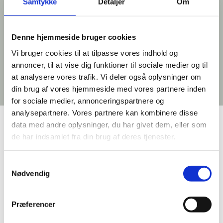
BOLIGNR. 56
Samtykke
Detaljer
Om
Denne hjemmeside bruger cookies
Udlejet
Vi bruger cookies til at tilpasse vores indhold og
annoncer, til at vise dig funktioner til sociale medier og til
at analysere vores trafik. Vi deler også oplysninger om
din brug af vores hjemmeside med vores partnere inden
for sociale medier, annonceringspartnere og
analysepartnere. Vores partnere kan kombinere disse
data med andre oplysninger, du har givet dem, eller som
de har indsamlet fra din brug af deres tjenester.
Samtykkevalg
Nødvendig
DOWNLOAD PLANTEGNING
Præferencer