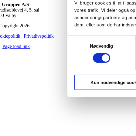
Vi bruger cookies til at tilpas
 Gruppen A/S
adisæblevej 4, 5. sal
vores trafik. Vi deler også 
00 Valby
annonceringspartnere og anal
dem, eller som de har indsaml
Copyright 2026
okiepolitik
|
Privatlivspolitik
Samtykkevalg
Nødvendig
Page load link
Go
to
Top
Kun nødvendige cook