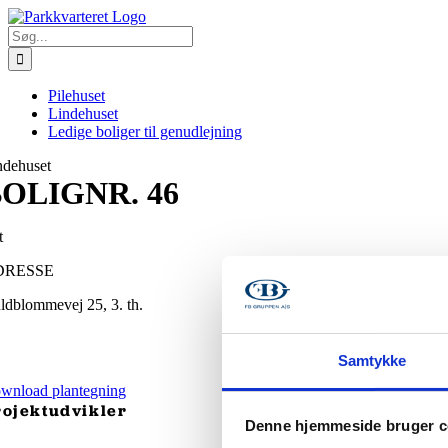
Skip
to
Søg
content
efter:
Pilehuset
Lindehuset
Ledige boliger til genudlejning
ndehuset
OLIGNR. 46
t
DRESSE
ldblommevej 25, 3. th.
Samtykke
wnload plantegning
rojektudvikler
Denne hjemmeside bruger c