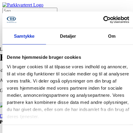
Skip
to
Søg
content
efter:
Pilehuset
Lindehuset
Samtykke
Detaljer
Om
Ledige boliger til genudlejning
Lindehuset
BOLIGNR. 37
Denne hjemmeside bruger cookies
Vi bruger cookies til at tilpasse vores indhold og annoncer,
dlejet
til at vise dig funktioner til sociale medier og til at analysere
ADRESSE
vores trafik. Vi deler også oplysninger om din brug af
vores hjemmeside med vores partnere inden for sociale
Guldblommevej 23, 4. th.
medier, annonceringspartnere og analysepartnere. Vores
partnere kan kombinere disse data med andre oplysninger,
du har givet dem, eller som de har indsamlet fra din brug af
Download plantegning
deres tjenester.
Projektudvikler
Samtykkevalg