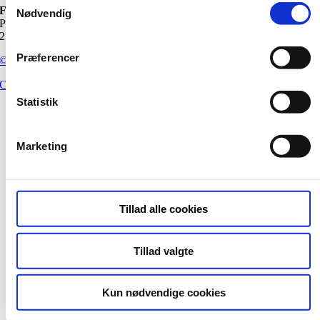
FB Gruppen A/S
Nødvendig
Paradisæblevej 4, 5. sal
2500 Valby
Præferencer
©
Copyright 2026
Cookiepolitik
|
Privatlivspolitik
Statistik
Page load link
Go
to
Marketing
Top
Tillad alle cookies
Tillad valgte
Kun nødvendige cookies