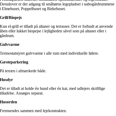
Derudover er der adgang til småbørns legepladser i nabogårdrummene
i Elmehuset, Poppelhuset og Birkehuset.
Grill/Biopejs
Kun el-grill er tilladt på altaner og terrasser. Det er forbudt at anvende
åben eller lukket biopejse i lejligheden såvel som på altaner eller i
gårdrum.
Gulvvarme
Termostatstyret gulvvarme i alle rum med individuelle følere.
Gæsteparkering
På terræn i afmærkede både.
Husdyr
Det er tilladt at holde én hund eller én kat, med udlejers skriftlige
tilladelse. Ansøges separat.
Husorden
Fremsendes sammen med lejekontrakten.