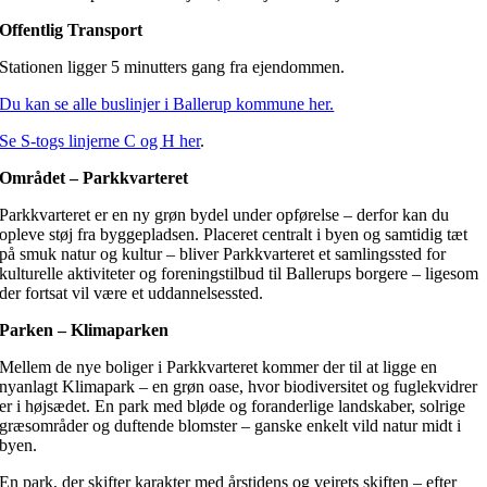
Offentlig Transport
Stationen ligger 5 minutters gang fra ejendommen.
Du kan se alle buslinjer i Ballerup kommune her.
Se S-togs linjerne C og H her
.
Området – Parkkvarteret
Parkkvarteret er en ny grøn bydel under opførelse – derfor kan du
opleve støj fra byggepladsen. Placeret centralt i byen og samtidig tæt
på smuk natur og kultur – bliver Parkkvarteret et samlingssted for
kulturelle aktiviteter og foreningstilbud til Ballerups borgere – ligesom
der fortsat vil være et uddannelsessted.
Parken – Klimaparken
Mellem de nye boliger i Parkkvarteret kommer der til at ligge en
nyanlagt Klimapark – en grøn oase, hvor biodiversitet og fuglekvidrer
er i højsædet. En park med bløde og foranderlige landskaber, solrige
græsområder og duftende blomster – ganske enkelt vild natur midt i
byen.
En park, der skifter karakter med årstidens og vejrets skiften – efter