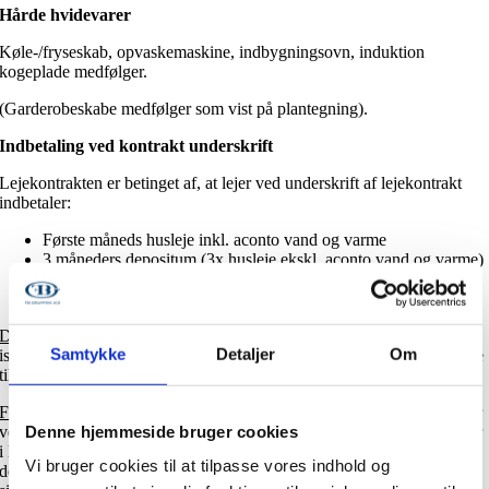
Hårde hvidevarer
Køle-/fryseskab, opvaskemaskine, indbygningsovn, induktion
kogeplade medfølger.
(Garderobeskabe medfølger som vist på plantegning).
Indbetaling ved kontrakt underskrift
Lejekontrakten er betinget af, at lejer ved underskrift af lejekontrakt
indbetaler:
Første måneds husleje inkl. aconto vand og varme
3 måneders depositum (3x husleje ekskl. aconto vand og varme)
1 måneds forudbetalt husleje (1x husleje ekskl. aconto vand og
varme)
Depositum:
Det beløb, som lejer stiller som sikkerhed for udgifter til
Samtykke
Detaljer
Om
istandsættelse ved fraflytning. Overskydende beløb efter istandsættelse
tilbagebetales til lejer. I øvrigt henvises til lejekontrakten.
Forudbetalt husleje:
Den ene måneds forudbetalt husleje, du indbetaler
Denne hjemmeside bruger cookies
ved indflytningen, er husleje, der skal dække den sidste måned, du bor
i lejligheden. Når du opsiger lejligheden, skal du ikke betale husleje i
Vi bruger cookies til at tilpasse vores indhold og
den sidste måned inden du flytter. Forudbetalt husleje er udlejers