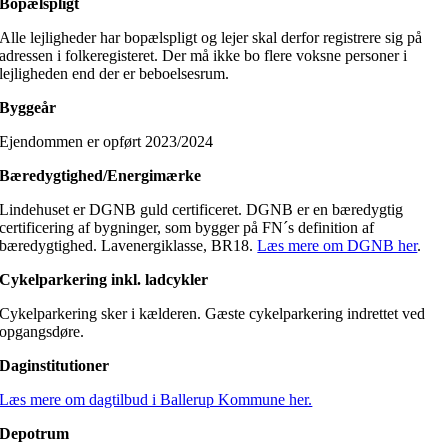
Bopælspligt
Alle lejligheder har bopælspligt og lejer skal derfor registrere sig på
adressen i folkeregisteret. Der må ikke bo flere voksne personer i
lejligheden end der er beboelsesrum.
Byggeår
Ejendommen er opført 2023/2024
Bæredygtighed/Energimærke
Lindehuset er DGNB guld certificeret. DGNB er en bæredygtig
certificering af bygninger, som bygger på FN´s definition af
bæredygtighed. Lavenergiklasse, BR18.
Læs mere om DGNB her
.
Cykelparkering inkl. ladcykler
Cykelparkering sker i kælderen. Gæste cykelparkering indrettet ved
opgangsdøre.
Daginstitutioner
Læs mere om dagtilbud i Ballerup Kommune her.
Depotrum