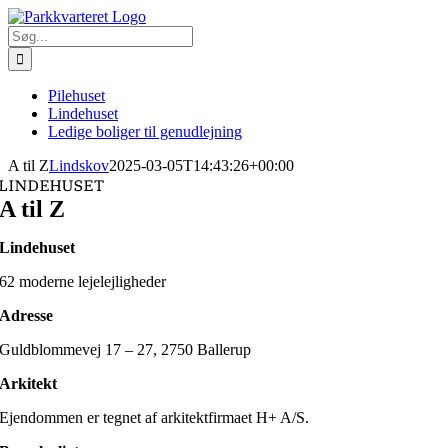
Skip
to
Søg
content
efter:
Pilehuset
Lindehuset
Ledige boliger til genudlejning
A til Z
Lindskov
2025-03-05T14:43:26+00:00
LINDEHUSET
A til Z
Lindehuset
62 moderne lejelejligheder
Adresse
Guldblommevej 17 – 27, 2750 Ballerup
Arkitekt
Ejendommen er tegnet af arkitektfirmaet H+ A/S.