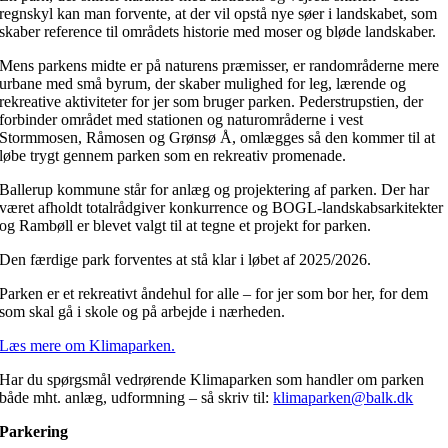
regnskyl kan man forvente, at der vil opstå nye søer i landskabet, som
skaber reference til områdets historie med moser og bløde landskaber.
Mens parkens midte er på naturens præmisser, er randområderne mere
urbane med små byrum, der skaber mulighed for leg, lærende og
rekreative aktiviteter for jer som bruger parken. Pederstrupstien, der
forbinder området med stationen og naturområderne i vest
Stormmosen, Råmosen og Grønsø Å, omlægges så den kommer til at
løbe trygt gennem parken som en rekreativ promenade.
Ballerup kommune står for anlæg og projektering af parken. Der har
været afholdt totalrådgiver konkurrence og BOGL-landskabsarkitekter
og Rambøll er blevet valgt til at tegne et projekt for parken.
Den færdige park forventes at stå klar i løbet af 2025/2026.
Parken er et rekreativt åndehul for alle – for jer som bor her, for dem
som skal gå i skole og på arbejde i nærheden.
Læs mere om Klimaparken.
Har du spørgsmål vedrørende Klimaparken som handler om parken
både mht. anlæg, udformning – så skriv til:
klimaparken@balk.dk
Parkering