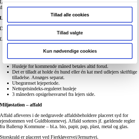
Lejlighederne er forberedt til tv og internet. Lejer skal oprette sig
direkte hos udbyder.
Tillad alle cookies
Lejekontrakt
Der kan maksimalt stå to navne på lejekontrakten.
Tillad valgte
Lejevilkår:
Ved underskrift af lejekontrakt indbetales første måneds husleje
Kun nødvendige cookies
inkl. aconto vand og varme + 3 måneders depositum og 1
måneds forudbetalt husleje ekskl. aconto vand og varme.
Husleje for kommende måned betales altid forud.
Det er tilladt at holde én hund eller én kat med udlejers skriftlige
tilladelse. Ansøges separat.
Ubegrænset lejeperiode.
Nettoprisindeks-reguleret husleje
3 måneders opsigelsesvarsel fra lejers side.
Miljøstation – affald
Affald afleveres i de nedgravede affaldsbeholdere placeret syd for
ejendommen ved Guldblommevej. Affald sorteres jf. gældende regler
fra Ballerup Kommune – bl.a. bio, papir, pap, plast, metal og glas.
Storskrald er placeret ved Fjerkløvervej/Jernurtvej.