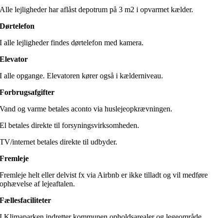
Alle lejligheder har aflåst depotrum på 3 m2 i opvarmet kælder.
Dørtelefon
I alle lejligheder findes dørtelefon med kamera.
Elevator
I alle opgange. Elevatoren kører også i kælderniveau.
Forbrugsafgifter
Vand og varme betales aconto via huslejeopkrævningen.
El betales direkte til forsyningsvirksomheden.
TV/internet betales direkte til udbyder.
Fremleje
Fremleje helt eller delvist fx via Airbnb er ikke tilladt og vil medføre
ophævelse af lejeaftalen.
Fællesfaciliteter
I Klimaparken indretter kommunen opholdsarealer og legeområde.