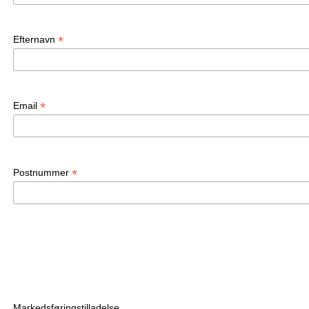
*
Efternavn
*
Email
*
Postnummer
Markedsføringstilladelse