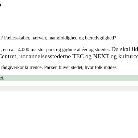
0
n? Fællesskaber, nærvær, mangfoldighed og bæredygtighed?
Du skal i
 en ca. 14.000 m2 stor park og grønne alléer og stræder.
up Centret, uddannelsesstederne TEC og NEXT og kultur
 rådgiverkonkurrence. Parken bliver stedet, hvor folk mødes.
et.