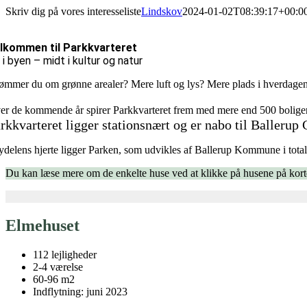
Skip
Skriv dig på vores interesseliste
Lindskov
2024-01-02T08:39:17+00:0
to
content
lkommen til Parkkvarteret
 i byen – midt i kultur og natur
ømmer du om grønne arealer? Mere luft og lys? Mere plads i hverdage
er de kommende år spirer Parkkvarteret frem med mere end 500 boliger,
rkkvarteret ligger stationsnært og er nabo til Baller
bydelens hjerte ligger Parken, som udvikles af Ballerup Kommune i total
Du kan læse mere om de enkelte huse ved at klikke på husene på kort
Elmehuset
112 lejligheder
2-4 værelse
60-96 m2
Indflytning: juni 2023