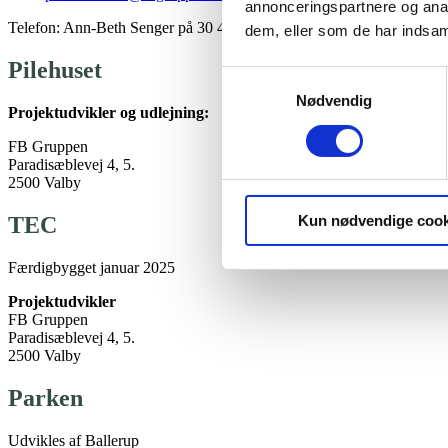
annonceringspartnere og anal
Telefon: Ann-Beth Senger på 30 46 48 89
dem, eller som de har indsaml
Pilehuset
Samtykkevalg
Nødvendig
Projektudvikler og udlejning:
FB Gruppen
Paradisæblevej 4, 5.
2500 Valby
TEC
Kun nødvendige cook
Færdigbygget januar 2025
Projektudvikler
FB Gruppen
Paradisæblevej 4, 5.
2500 Valby
Parken
Udvikles af Ballerup