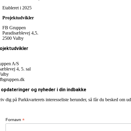
Etableret i 2025
Projektudvikler
FB Gruppen
Paradisæblevej 4,5.
2500 Valby
ojektudvikler
uppen A/S
æblevej 4, 5. sal
Valby
fbgruppen.dk
 opdateringer og nyheder i din indbakke
riv dig på Parkkvarterets interesseliste herunder, så får du besked om ud
*
Fornavn