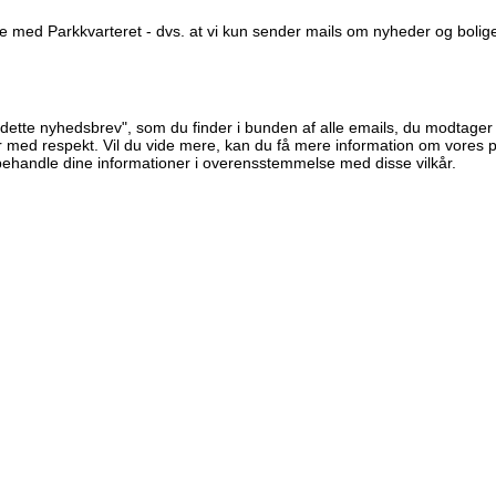
se med Parkkvarteret - dvs. at vi kun sender mails om nyheder og boliger
dette nyhedsbrev", som du finder i bunden af alle emails, du modtager f
 med respekt. Vil du vide mere, kan du få mere information om vores pr
behandle dine informationer i overensstemmelse med disse vilkår.