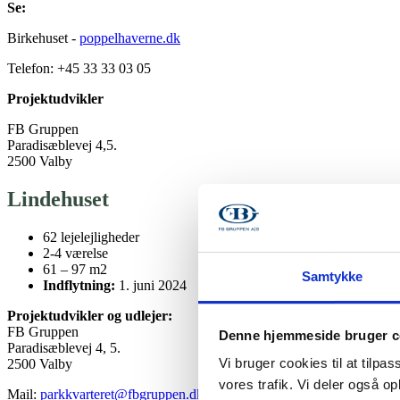
Se:
Birkehuset -
poppelhaverne.dk
Telefon: +45 33 33 03 05
Projektudvikler
FB Gruppen
Paradisæblevej 4,5.
2500 Valby
Lindehuset
62 lejelejligheder
2-4 værelse
61 – 97 m2
Samtykke
Indflytning:
1. juni 2024
Projektudvikler og udlejer:
FB Gruppen
Denne hjemmeside bruger c
Paradisæblevej 4, 5.
Vi bruger cookies til at tilpas
2500 Valby
vores trafik. Vi deler også 
Mail:
parkkvarteret@fbgruppen.dk